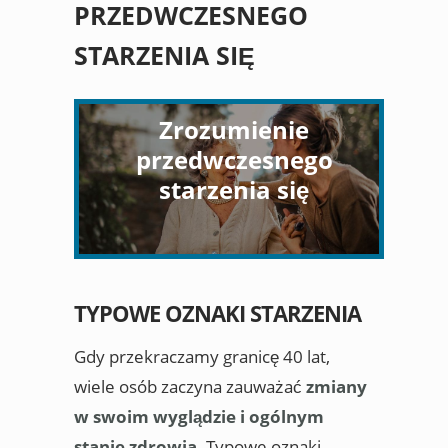
PRZEDWCZESNEGO
STARZENIA SIĘ
Zrozumienie
przedwczesnego
starzenia się
TYPOWE OZNAKI STARZENIA
Gdy przekraczamy granicę 40 lat,
wiele osób zaczyna zauważać
zmiany
w swoim wyglądzie i ogólnym
stanie zdrowia
. Typowe oznaki