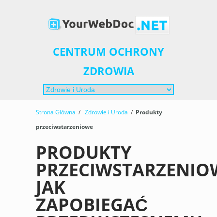
CENTRUM OCHRONY
ZDROWIA
Strona Główna
/
Zdrowie i Uroda
/
Produkty
przeciwstarzeniowe
PRODUKTY
PRZECIWSTARZENIO
JAK
ZAPOBIEGAĆ