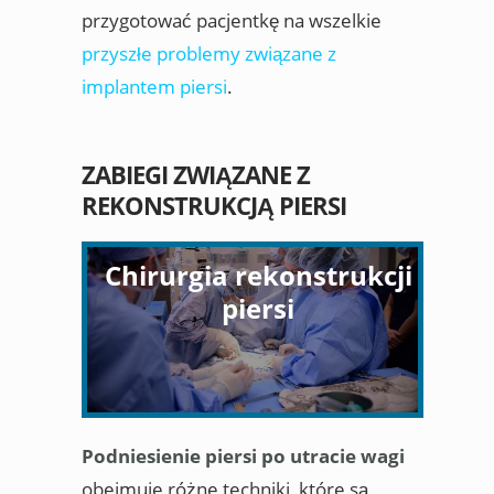
przygotować pacjentkę na wszelkie
przyszłe problemy związane z
implantem piersi
.
ZABIEGI ZWIĄZANE Z
REKONSTRUKCJĄ PIERSI
Chirurgia rekonstrukcji
piersi
Podniesienie piersi po utracie wagi
obejmuje różne techniki, które są