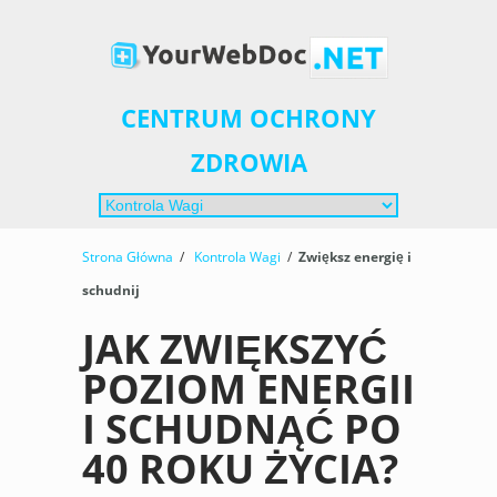
CENTRUM OCHRONY
ZDROWIA
Strona Główna
/
Kontrola Wagi
/
Zwiększ energię i
schudnij
JAK ZWIĘKSZYĆ
POZIOM ENERGII
I SCHUDNĄĆ PO
40 ROKU ŻYCIA?