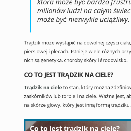
która może być bardzo frustru
milionów ludzi na całym świecie
może być niezwykle uciążliwy.
Trądzik może wystąpić na dowolnej części ciała, 
piersiowej i plecach. Istnieje wiele różnych prz
nich są genetyka, choroby skóry i środowisko.
CO TO JEST TRĄDZIK NA CIELE?
Trądzik na ciele
to stan, który można zdefinio
zaskórników lub torbieli na ciele. Ważne jest, ab
na skórze głowy, który jest inną formą trądziku
Co to jest trądzik na ciele?