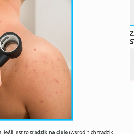
Z
S
 jeśli jest to
trądzik na ciele
(wśród nich trądzik