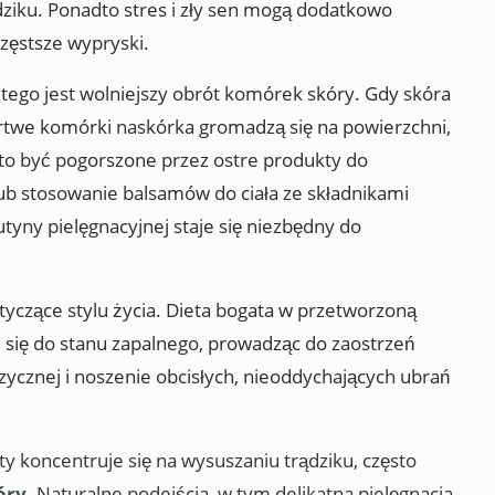
ądziku. Ponadto stres i zły sen mogą dodatkowo
ęstsze wypryski.
tego jest wolniejszy obrót komórek skóry. Gdy skóra
rtwe komórki naskórka gromadzą się na powierzchni,
to być pogorszone przez ostre produkty do
lub stosowanie balsamów do ciała ze składnikami
tyny pielęgnacyjnej staje się niezbędny do
tyczące stylu życia. Dieta bogata w przetworzoną
ć się do stanu zapalnego, prowadząc do zaostrzeń
zycznej i noszenie obcisłych, nieoddychających ubrań
y koncentruje się na wysuszaniu trądziku, często
kóry
. Naturalne podejścia, w tym delikatna pielęgnacja